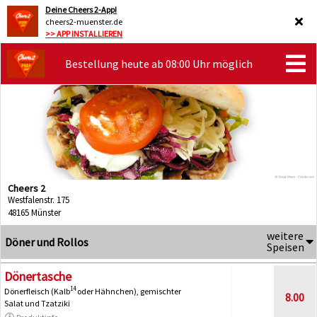
Deine Cheers 2-App!
cheers2-muenster.de
>> APP INSTALLIEREN
Bestellung heute ab 08:00 Uhr möglich
Cheers 2
Westfalenstr. 175
48165 Münster
weitere
Döner und Rollos
Speisen
Dönertasche
14
Dönerfleisch (Kalb
oder Hähnchen), gemischter
8.00
Salat und Tzatziki